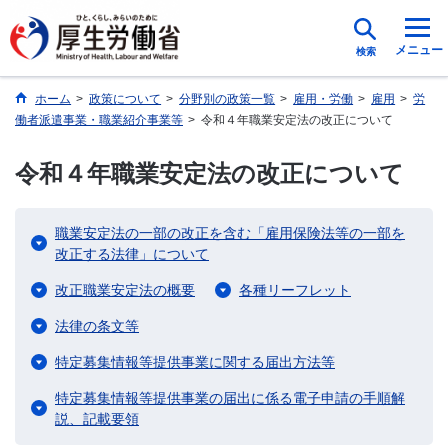
メニュー
検索
ホーム
>
政策について
>
分野別の政策一覧
>
雇用・労働
>
雇用
>
労
働者派遣事業・職業紹介事業等
>
令和４年職業安定法の改正について
令和４年職業安定法の改正について
職業安定法の一部の改正を含む「雇用保険法等の一部を
改正する法律」について
改正職業安定法の概要
各種リーフレット
法律の条文等
特定募集情報等提供事業に関する届出方法等
特定募集情報等提供事業の届出に係る電子申請の手順解
説、記載要領