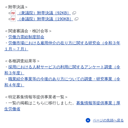
＜附帯決議＞
○
（衆議院）附帯決議［92KB］
○
（参議院）附帯決議［190KB］
＜関連審議会・検討会等＞
・
労働力需給制度部会
・
労働市場における雇用仲介の在り方に関する研究会（令和３年
１月～７月）
＜各種調査結果等＞
・
採用における人材サービスの利用に関するアンケート調査（令
和３年度）
・
職業紹介事業等の今後のあり方についての調査・研究事業（令
和４年度）
＜特定募集情報等提供事業者一覧＞
・一覧の掲載はこちらに移行しました。
募集情報等提供事業｜厚
生労働省
ページの先頭へ戻る